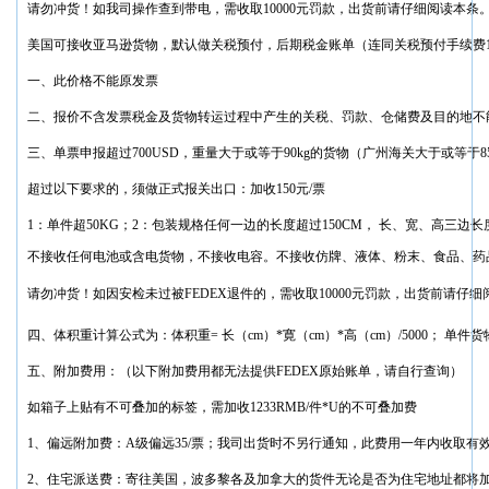
请勿冲货！如我司操作查到带电，需收取10000元罚款，出货前请仔细阅读本条
美国可接收亚马逊货物，默认做关税预付，后期税金账单（连同关税预付手续费1
一、此价格不能原发票
二、报价不含发票税金及货物转运过程中产生的关税、罚款、仓储费及目的地不
三、单票申报超过700USD，重量大于或等于90kg的货物（广州海关大于或等于85
超过以下要求的，须做正式报关出口：加收150元/票
1：单件超50KG；2：包装规格任何一边的长度超过150CM， 长、宽、高三边长
不接收任何电池或含电货物，不接收电容。不接收仿牌、液体、粉末、食品、药
请勿冲货！如因安检未过被FEDEX退件的，需收取10000元罚款，出货前请仔
四、体积重计算公式为：体积重= 长（cm）*寛（cm）*高（cm）/5000； 单件货
五、附加费用：（以下附加费用都无法提供FEDEX原始账单，请自行查询）
如箱子上贴有不可叠加的标签，需加收1233RMB/件*U的不可叠加费
1、偏远附加费：A级偏远35/票；我司出货时不另行通知，此费用一年内收取有
2、住宅派送费：寄往美国，波多黎各及加拿大的货件无论是否为住宅地址都将加