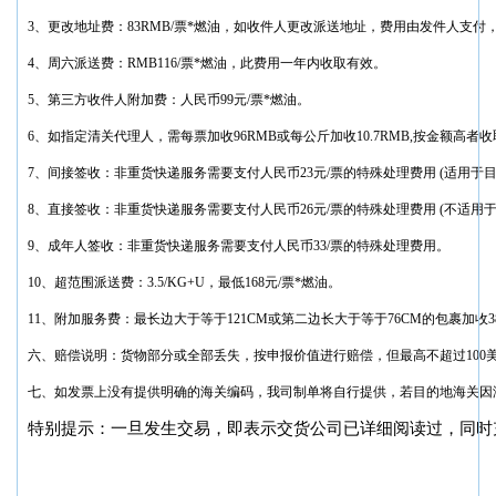
3、更改地址费：83RMB/票*燃油，如收件人更改派送地址，费用由发件人支
4、周六派送费：RMB116/票*燃油，此费用一年内收取有效。
5、第三方收件人附加费：人民币99元/票*燃油。
6、如指定清关代理人，需每票加收96RMB或每公斤加收10.7RMB,按金额高者
7、间接签收：非重货快递服务需要支付人民币23元/票的特殊处理费用 (适用于目的
8、直接签收：非重货快递服务需要支付人民币26元/票的特殊处理费用 (不适用于目
9、成年人签收：非重货快递服务需要支付人民币33/票的特殊处理费用。
10、超范围派送费：3.5/KG+U，最低168元/票*燃油。
11、附加服务费：最长边大于等于121CM或第二边长大于等于76CM的包裹加收38
六、赔偿说明：货物部分或全部丢失，按申报价值进行赔偿，但最高不超过10
七、如发票上没有提供明确的海关编码，我司制单将自行提供，若目的地海关因
特别提示：一旦发生交易，即表示交货公司已详细阅读过，同时