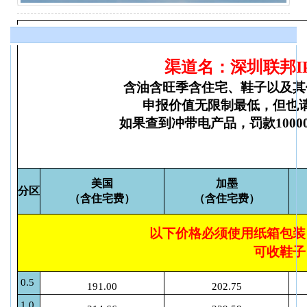
渠道名：深圳联邦I
含油含旺季含住宅、鞋子以及其
申报价值无限制最低，但也
如果查到冲带电产品，罚款100
美国
加墨
分区
（含住宅费）
（含住宅费）
以下价格必须使用纸箱包装
可收鞋子
0.5
191.00
202.75
1.0